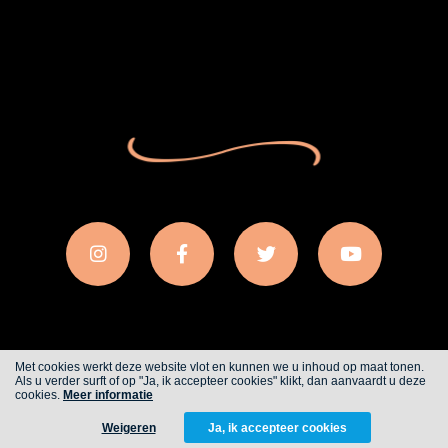
Met cookies werkt deze website vlot en kunnen we u inhoud op maat tonen.
Als u verder surft of op "Ja, ik accepteer cookies" klikt, dan aanvaardt u deze
Cookies
Privacy
cookies.
Meer informatie
Weigeren
Ja, ik accepteer cookies
WITH
FROM ALWAYS AWAKE