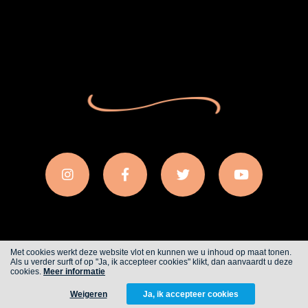
Met cookies werkt deze website vlot en kunnen we u inhoud op maat tonen.
Als u verder surft of op "Ja, ik accepteer cookies" klikt, dan aanvaardt u deze
Cookies
Privacy
cookies.
Meer informatie
Weigeren
Ja, ik accepteer cookies
WITH
FROM ALWAYS AWAKE