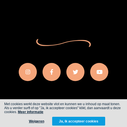
Met cookies werkt deze website vlot en kunnen we u inhoud op maat tonen.
Als u verder surft of op "Ja, ik accepteer cookies" klikt, dan aanvaardt u deze
Cookies
Privacy
cookies.
Meer informatie
Weigeren
Ja, ik accepteer cookies
WITH
FROM ALWAYS AWAKE