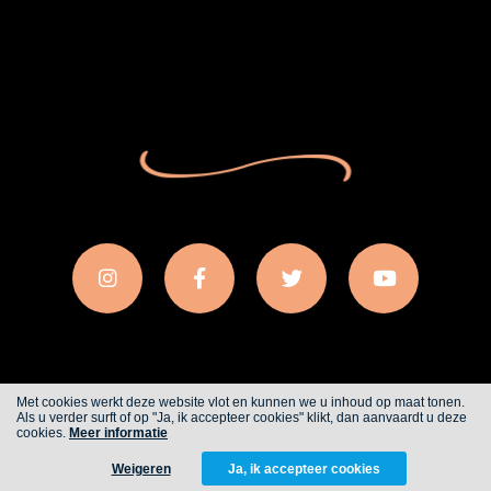
Met cookies werkt deze website vlot en kunnen we u inhoud op maat tonen.
Als u verder surft of op "Ja, ik accepteer cookies" klikt, dan aanvaardt u deze
Cookies
Privacy
cookies.
Meer informatie
Weigeren
Ja, ik accepteer cookies
WITH
FROM ALWAYS AWAKE