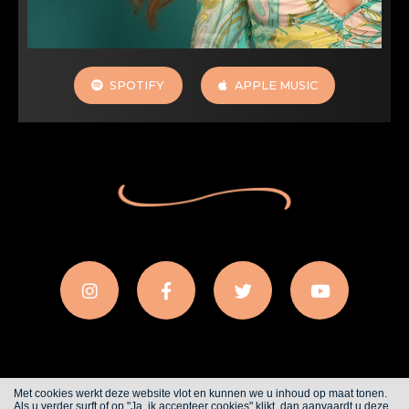
SPOTIFY
APPLE MUSIC
Met cookies werkt deze website vlot en kunnen we u inhoud op maat tonen.
Als u verder surft of op "Ja, ik accepteer cookies" klikt, dan aanvaardt u deze
Cookies
Privacy